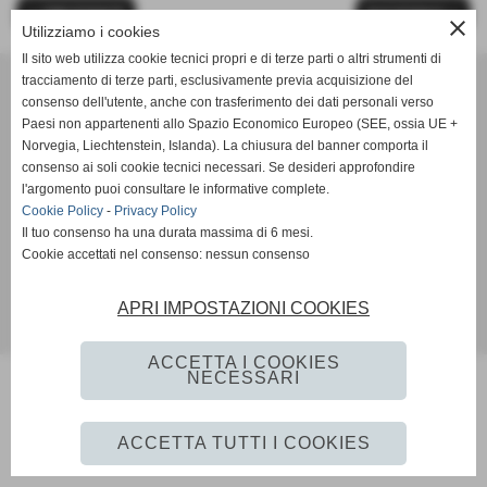
<< PRECEDENTE
SUCCESSIVO >>
close
Utilizziamo i cookies
Il sito web utilizza cookie tecnici propri e di terze parti o altri strumenti di
tracciamento di terze parti, esclusivamente previa acquisizione del
consenso dell'utente, anche con trasferimento dei dati personali verso
Paesi non appartenenti allo Spazio Economico Europeo (SEE, ossia UE +
Norvegia, Liechtenstein, Islanda). La chiusura del banner comporta il
consenso ai soli cookie tecnici necessari. Se desideri approfondire
l'argomento puoi consultare le informative complete.
Sito realizzato da
Impresa Insieme S.r.l.
Cookie Policy
-
Privacy Policy
Il tuo consenso ha una durata massima di 6 mesi.
Cookie accettati nel consenso: nessun consenso
Privacy Policy
-
Cookie Policy
APRI IMPOSTAZIONI COOKIES
Realizzazione sito web www.istitutoformazioneintervento.it
ACCETTA I COOKIES
NECESSARI
ACCETTA TUTTI I COOKIES